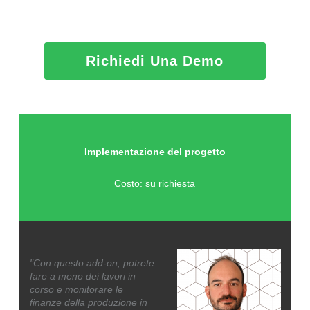
Richiedi Una Demo
Implementazione del progetto
Costo: su richiesta
"Con questo add-on, potrete
fare a meno dei lavori in
corso e monitorare le
finanze della produzione in