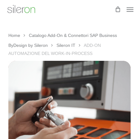
Skip
Men
to
main
content
Home
Catalogo Add-On & Connettori SAP Business
ByDesign by Sileron
Sileron IT
ADD-ON
AUTOMAZIONE DEL WORK-IN-PROCESS