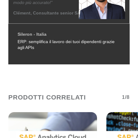
modo più accurato!"
Clément, Consultante senior SAP
Sileron - Italia
ERP: semplifica il lavoro dei tuoi dipendenti grazie
agli APIs
PRODOTTI CORRELATI
1/8