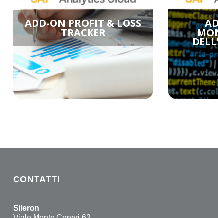
ADD-ON PROFIT & LOSS
AD
TRACKER
MON
DELL
CONTATTI
Sileron
Viale Monte Ceneri 62