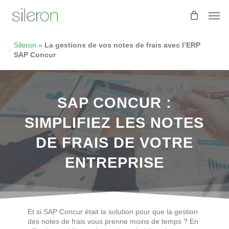
Skip
Men
to
main
content
Sileron
»
La gestions de vos notes de frais avec I’ERP
SAP Concur
SAP CONCUR :
SIMPLIFIEZ LES NOTES
DE FRAIS DE VOTRE
ENTREPRISE
Et si SAP Concur était la solution pour que la gestion
des notes de frais vous prenne moins de temps ? En