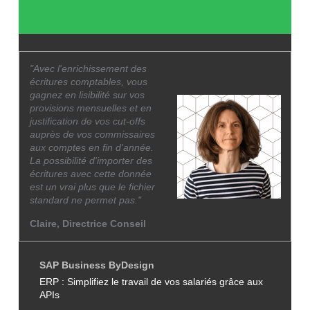
"Avec l'enrichissement des
écritures comptables, vous
gagnez en lisibilité sur vos
provisions mensuelles et en
justification de vos cut-offs
auprès de vos commissaires
aux comptes en fin d'année.
La possibilité d'importer des
écritures avec cette donnée
est un vrai plus que le fichier
standard ne permet pas."
Claire, Directrice Conseil
SAP Business ByDesign
ERP : Simplifiez le travail de vos salariés grâce aux
APIs