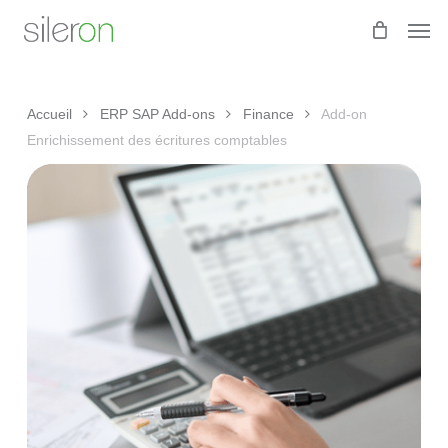
Skip
Men
to
main
content
Accueil
ERP SAP Add-ons
Finance
Add-on
Enrichissement des écritures comptables